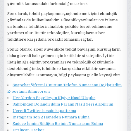
güvenlik konusundaki farkındalığını artırır.
Son olarak, tehdit paylaşımını güçlendirmek için
teknolojik
çözümler
de kullanılmalıdır. Güvenlik yazılımları ve izleme
sistemleri, tehditlerin hızlı bir şekilde tespit edilmesine
yardımcı olur. Bu tür teknolojiler, kuruluşların siber
tehditlere karşı daha proaktif olmasını sağlar.
Sonuç olarak, siber güvenlikte tehdit paylaşımı, kuruluşların
daha güvenli hale gelmesi için kritik bir stratejidir. İyi bir
iletişim ağı, eğitim programları ve teknolojik çözümlerle
desteklendiğinde, tehditlere karşı daha etkili bir savunma
oluşturulabilir. Unutmayın, bilgi paylaşımı gücün kaynağıdır!
Snapchat Şifremi Unuttum Telefon Numaramı Değiştirdim
E-postamı Bilmiyorum
Her Yerden Engelleyen Kişiye Nasıl Ulaşılır
Sahibinden Dolandırıldım Paramı Nasıl Geri Alabilirim
Ücretli Twitter hesabı kapattırma
Instagram Son 2 Haneden Numara Bulma
Sadece İsmini Bildiğin Birinin Numarasını Bulma
Erzincan Hacker