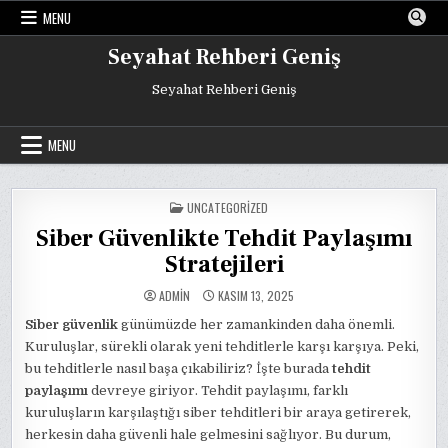
Skip
MENU
to
content
Seyahat Rehberi Geniş
Seyahat Rehberi Geniş
MENU
POSTED
UNCATEGORIZED
IN
Siber Güvenlikte Tehdit Paylaşımı
Stratejileri
ADMIN
KASIM 13, 2025
Siber güvenlik
günümüzde her zamankinden daha önemli.
Kuruluşlar, sürekli olarak yeni tehditlerle karşı karşıya. Peki,
bu tehditlerle nasıl başa çıkabiliriz? İşte burada
tehdit
paylaşımı
devreye giriyor. Tehdit paylaşımı, farklı
kuruluşların karşılaştığı siber tehditleri bir araya getirerek,
herkesin daha güvenli hale gelmesini sağlıyor. Bu durum,