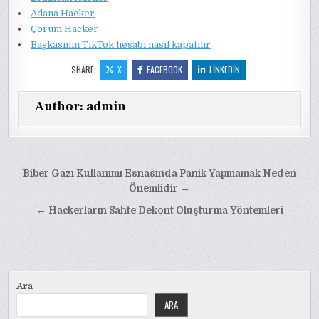
Adana Hacker
Çorum Hacker
Başkasının TikTok hesabı nasıl kapatılır
SHARE:
X
FACEBOOK
LINKEDIN
Author:
admin
Yazı
Biber Gazı Kullanımı Esnasında Panik Yapmamak Neden
gezinmesi
Önemlidir →
← Hackerların Sahte Dekont Oluşturma Yöntemleri
Ara
ARA