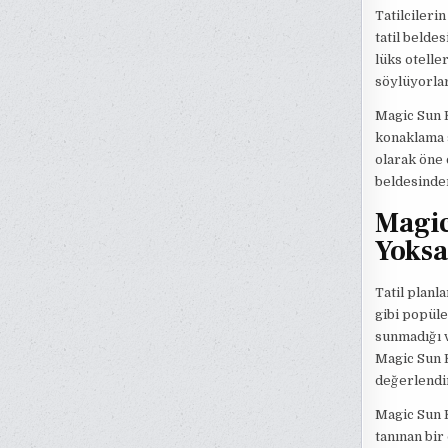
Tatilcileri
tatil belde
lüks oteller
söylüyorlar
Magic Sun K
konaklama s
olarak öne 
beldesinde
Magic
Yoksa
Tatil planl
gibi popüle
sunmadığı v
Magic Sun K
değerlendi
Magic Sun K
tanınan bir