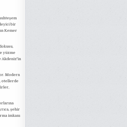
u muhteşem
leyici bir
 Sun Kemer
 dokusu,
ise yüzme
e Akdeniz'in
yor. Modern
, otellerde
irler,
orlarına
yrıca, şehir
arma imkanı