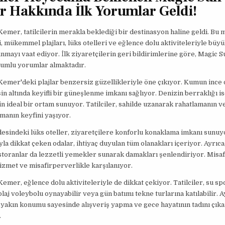
 Hakkında İlk Yorumlar Geldi!
emer, tatilcilerin merakla beklediği bir destinasyon haline geldi. B
si, mükemmel plajları, lüks otelleri ve eğlence dolu aktiviteleriyle büyü
mayı vaat ediyor. İlk ziyaretçilerin geri bildirimlerine göre, Magic
lumlu yorumlar almaktadır.
emer'deki plajlar benzersiz güzellikleriyle öne çıkıyor. Kumun ince
in altında keyifli bir güneşlenme imkanı sağlıyor. Denizin berraklığı 
in ideal bir ortam sunuyor. Tatilciler, sahilde uzanarak rahatlamanın v
rmanın keyfini yaşıyor.
ldesindeki lüks oteller, ziyaretçilere konforlu konaklama imkanı sunu
yla dikkat çeken odalar, ihtiyaç duyulan tüm olanakları içeriyor. Ayrıca
toranlar da lezzetli yemekler sunarak damakları şenlendiriyor. Misaf
zmet ve misafirperverlikle karşılanıyor.
emer, eğlence dolu aktiviteleriyle de dikkat çekiyor. Tatilciler, su sp
 plaj voleybolu oynayabilir veya gün batımı tekne turlarına katılabilir. A
yakın konumu sayesinde alışveriş yapma ve gece hayatının tadını çık
.