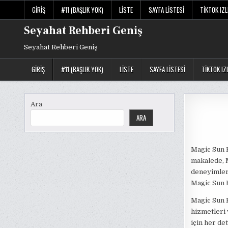
Skip
GIRIŞ
#11 (BAŞLIK YOK)
LISTE
SAYFA LISTESI
TIKTOK IZ
to
content
Seyahat Rehberi Geniş
Seyahat Rehberi Geniş
GIRIŞ
#11 (BAŞLIK YOK)
LISTE
SAYFA LISTESI
TIKTOK IZ
Ara
ARA
Magic Sun K
makalede, M
deneyimleri
Magic Sun K
Magic Sun K
hizmetleri 
için her de