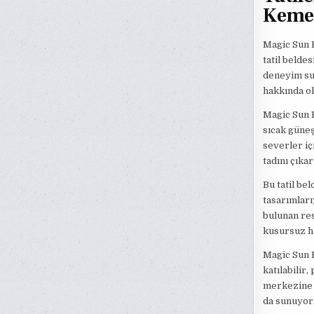
Kemer
Magic Sun K
tatil belde
deneyim sun
hakkında o
Magic Sun K
sıcak güneş
severler iç
tadını çıka
Bu tatil be
tasarımları
bulunan res
kusursuz hi
Magic Sun K
katılabilir,
merkezine 
da sunuyor