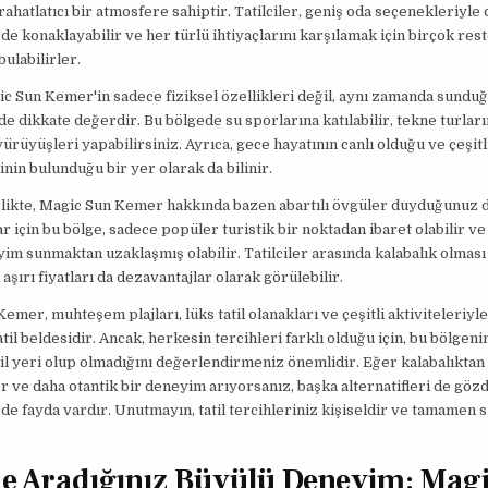
rahatlatıcı bir atmosfere sahiptir. Tatilciler, geniş oda seçenekleriyle
rde konaklayabilir ve her türlü ihtiyaçlarını karşılamak için birçok res
ulabilirler.
c Sun Kemer'in sadece fiziksel özellikleri değil, aynı zamanda sundu
 de dikkate değerdir. Bu bölgede su sporlarına katılabilir, tekne turları
ürüyüşleri yapabilirsiniz. Ayrıca, gece hayatının canlı olduğu ve çeşit
nin bulunduğu bir yer olarak da bilinir.
likte, Magic Sun Kemer hakkında bazen abartılı övgüler duyduğunuz da
ar için bu bölge, sadece popüler turistik bir noktadan ibaret olabilir v
im sunmaktan uzaklaşmış olabilir. Tatilciler arasında kalabalık olması
aşırı fiyatları da dezavantajlar olarak görülebilir.
emer, muhteşem plajları, lüks tatil olanakları ve çeşitli aktiviteleriyl
til beldesidir. Ancak, herkesin tercihleri farklı olduğu için, bu bölgenin
atil yeri olup olmadığını değerlendirmeniz önemlidir. Eğer kalabalıktan
 ve daha otantik bir deneyim arıyorsanız, başka alternatifleri de göz
e fayda vardır. Unutmayın, tatil tercihleriniz kişiseldir ve tamamen s
de Aradığınız Büyülü Deneyim: Mag