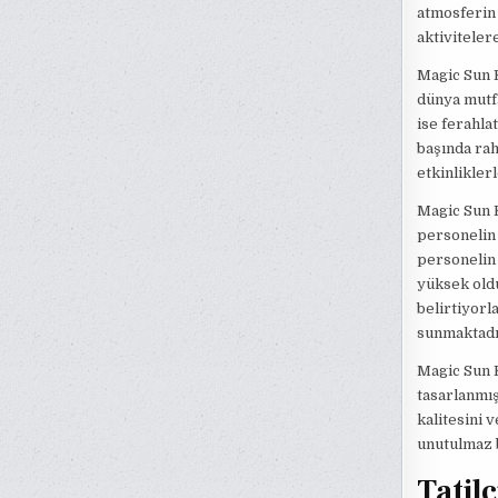
atmosferin k
aktiviteler
Magic Sun K
dünya mutfa
ise ferahla
başında rah
etkinliklerl
Magic Sun K
personelin
personelin 
yüksek oldu
belirtiyorl
sunmaktadı
Magic Sun K
tasarlanmış 
kalitesini 
unutulmaz b
Tatil