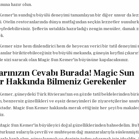
amına hazır olun.
Kemer'in sunduğu büyülü deneyimi tamamlayan bir diğer unsur da lez
. Otelin restoranlarında dünya mutfağından seçkin lezzetler sunulurk
keşfedebilirsiniz. Şeflerin ustalıkla hazırladığı zengin menüler, damak 
k.
emer size hem dinlendirici hem de heyecan verici bir tatil deneyimi 
nılar biriktirebileceğiniz bu büyülü mekanda, güneşin keyfini çıkarır
e sizi saracak olan Magic Sun Kemer'in büyüsüne kapılacaksınız.
arınızın Cevabı Burada! Magic Sun
 Hakkında Bilmeniz Gerekenler
emer, güneydeki Türk Rivierası'nın en gözde tatil beldelerinden birid
, benzersiz güzellikleri ve eşsiz deneyimleri ile ziyaretçilerine unut
ktadır. Magic Sun Kemer hakkında merak ettiğiniz her şeyi bu makale
iz.
Magic Sun Kemer'in büyüleyici doğal güzelliklerinden bahsedelim. Bu 
turkuaz sularıyla çevrili ve muhteşem dağ manzaralarıyla süslenmiştir.
rla kaplı olup, güneşlenmek ve denizin tadını çıkarmak için idealdir. 