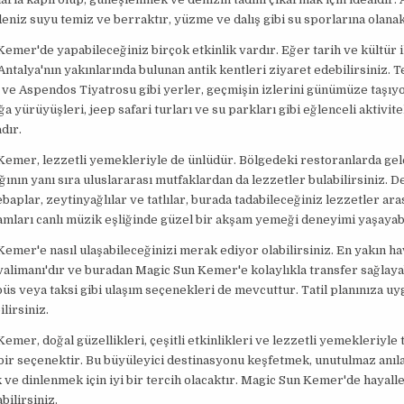
eniz suyu temiz ve berraktır, yüzme ve dalış gibi su sporlarına olanak
emer'de yapabileceğiniz birçok etkinlik vardır. Eğer tarih ve kültür i
Antalya'nın yakınlarında bulunan antik kentleri ziyaret edebilirsiniz.
 ve Aspendos Tiyatrosu gibi yerler, geçmişin izlerini günümüze taşıyo
a yürüyüşleri, jeep safari turları ve su parkları gibi eğlenceli aktivite
dır.
Kemer, lezzetli yemekleriyle de ünlüdür. Bölgedeki restoranlarda ge
ının yanı sıra uluslararası mutfaklardan da lezzetler bulabilirsiniz. D
ebaplar, zeytinyağlılar ve tatlılar, burada tadabileceğiniz lezzetler ara
amları canlı müzik eşliğinde güzel bir akşam yemeği deneyimi yaşayabi
emer'e nasıl ulaşabileceğinizi merak ediyor olabilirsiniz. En yakın h
alimanı'dır ve buradan Magic Sun Kemer'e kolaylıkla transfer sağlayab
büs veya taksi gibi ulaşım seçenekleri de mevcuttur. Tatil planınıza uy
lirsiniz.
emer, doğal güzellikleri, çeşitli etkinlikleri ve lezzetli yemekleriyle t
 bir seçenektir. Bu büyüleyici destinasyonu keşfetmek, unutulmaz anıl
 ve dinlenmek için iyi bir tercih olacaktır. Magic Sun Kemer'de hayall
abilirsiniz.