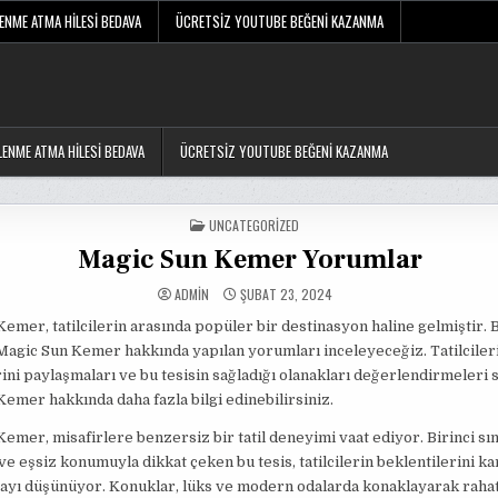
LENME ATMA HILESI BEDAVA
ÜCRETSIZ YOUTUBE BEĞENI KAZANMA
LENME ATMA HILESI BEDAVA
ÜCRETSIZ YOUTUBE BEĞENI KAZANMA
POSTED
UNCATEGORIZED
IN
Magic Sun Kemer Yorumlar
ADMIN
ŞUBAT 23, 2024
emer, tatilcilerin arasında popüler bir destinasyon haline gelmiştir. 
agic Sun Kemer hakkında yapılan yorumları inceleyeceğiz. Tatilciler
ni paylaşmaları ve bu tesisin sağladığı olanakları değerlendirmeleri 
emer hakkında daha fazla bilgi edinebilirsiniz.
emer, misafirlere benzersiz bir tatil deneyimi vaat ediyor. Birinci sın
ve eşsiz konumuyla dikkat çeken bu tesis, tatilcilerin beklentilerini k
tayı düşünüyor. Konuklar, lüks ve modern odalarda konaklayarak rahat