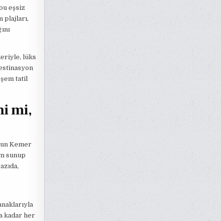
bu eşsiz
 plajları,
ğını
eriyle, lüks
destinasyon
şem tatil
i mi,
 Sun Kemer
im sunup
azıda,
anaklarıyla
a kadar her