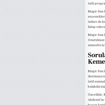
tatil progr
Magic Sun 
seçenekleri
tatları da 
hitap edece
Magic Sun K
Unutulmaz a
atmosferiyl
Sorul
Kemer
Magic Sun K
destinasyon
tatil sunma
bulabilirsin
Öncelikle, 
Akdeniz'in 
beyaz kumla