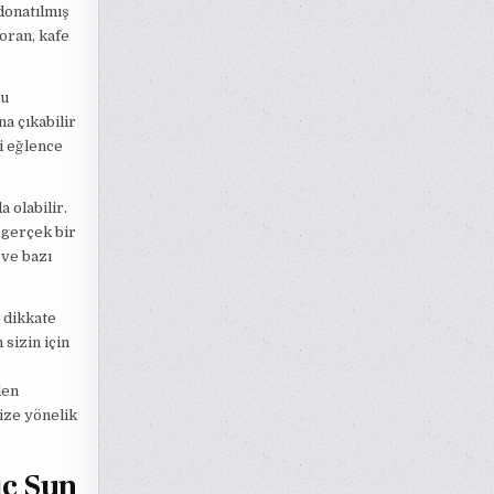
 donatılmış
toran, kafe
ğu
na çıkabilir
li eğlence
 olabilir.
e gerçek bir
 ve bazı
e dikkate
 sizin için
den
ize yönelik
ic Sun