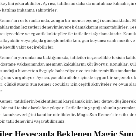
eyfini çıkarabilirler. Ayrıca, tatillerini daha da unutulmaz kılmak için ç
e katılma imkanına sahiptirler.
emer'in restoranlarında, zengin bir menü seçeneği sunulmaktadır. Mi
klarından lezzetleri deneyimleyerek damaklarını şımartabilirler. Tes
tıcı içecekler ve egzotik kokteyller ile tatilcileri ağırlamaktadır. Konu
atlayabilir veya plajda güneşlenebilirken, gün boyunca canlı müzik ve
e keyifli vakit geçirebilirler.
emer'in yorumlarına baktığımızda, tatilcilerin genellikle tesisin kali
 dostane yaklaşımından memnun kaldıklarını görüyoruz. Konuklar, gül
sunduğu hizmetten övgüyle bahsediyor ve tesisin temizlik standartla
ğunu vurguluyor. Ayrıca, çocuklu aileler için de uygun bir seçenek o
ar, çünkü Magic Sun Kemer çocuklar için çeşitli aktiviteler ve oyun alan
r.
emer, tatilcilerin beklentilerini karşılamak için her detayı düşünere
bir tatil tesisi olarak öne çıkıyor. Tatilcilerin yaptığı olumlu yorumlar,
ve konukseverliğini kanıtlar niteliktedir. Magic Sun Kemer'i tercih ede
ir tatil deneyimi yaşayabilirsiniz.
ciler Heyecanla Beklenen Magic Sun