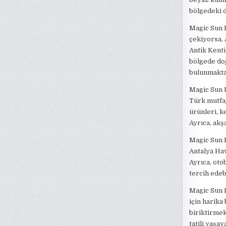
bölgedeki d
Magic Sun K
çekiyorsa, 
Antik Kenti
bölgede doğ
bulunmakta
Magic Sun 
Türk mutfağ
ürünleri, k
Ayrıca, akş
Magic Sun K
Antalya Hav
Ayrıca, oto
tercih edebi
Magic Sun K
için harika
biriktirmek
tatili yaşay