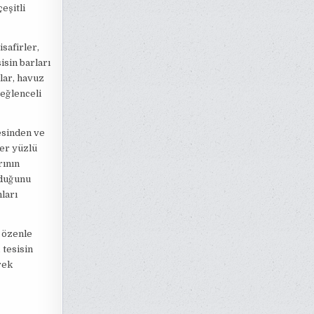
eşitli
safirler,
isin barları
klar, havuz
 eğlenceli
tesinden ve
er yüzlü
rının
lduğunu
ları
k özenle
 tesisin
rek