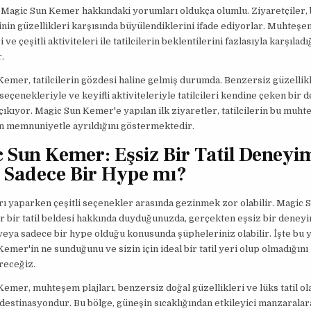
n Magic Sun Kemer hakkındaki yorumları oldukça olumlu. Ziyaretçiler, 
sinin güzellikleri karşısında büyülendiklerini ifade ediyorlar. Muhteşem
i ve çeşitli aktiviteleri ile tatilcilerin beklentilerini fazlasıyla karşıladı
.
emer, tatilcilerin gözdesi haline gelmiş durumda. Benzersiz güzellikl
eçenekleriyle ve keyifli aktiviteleriyle tatilcileri kendine çeken bir 
çıkıyor. Magic Sun Kemer'e yapılan ilk ziyaretler, tatilcilerin bu muhte
n memnuniyetle ayrıldığını göstermektedir.
 Sun Kemer: Eşsiz Bir Tatil Deneyim
 Sadece Bir Hype mı?
arı yaparken çeşitli seçenekler arasında gezinmek zor olabilir. Magic
r bir tatil beldesi hakkında duyduğunuzda, gerçekten eşsiz bir deney
eya sadece bir hype olduğu konusunda şüpheleriniz olabilir. İşte bu y
emer'in ne sunduğunu ve sizin için ideal bir tatil yeri olup olmadığını
receğiz.
emer, muhteşem plajları, benzersiz doğal güzellikleri ve lüks tatil ol
 destinasyondur. Bu bölge, güneşin sıcaklığından etkileyici manzaralar