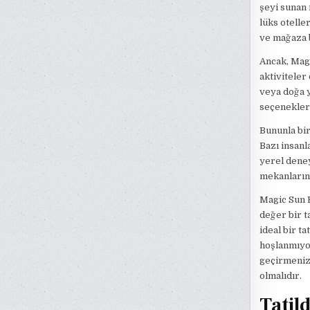
şeyi sunan 
lüks otelle
ve mağaza b
Ancak, Magi
aktiviteler
veya doğa y
seçenekleri
Bununla bir
Bazı insanl
yerel deney
mekanların 
Magic Sun K
değer bir ta
ideal bir t
hoşlanmıyor
geçirmenizd
olmalıdır.
Tatil