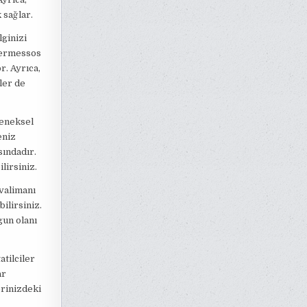
 sağlar.
lginizi
 Termessos
r. Ayrıca,
ler de
leneksel
eniz
sındadır.
lirsiniz.
avalimanı
ilirsiniz.
gun olanı
atilciler
ar
erinizdeki