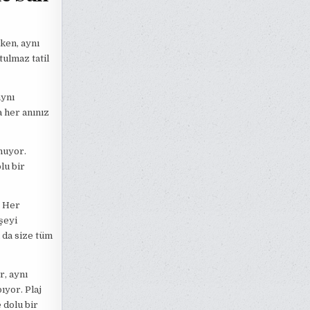
rken, aynı
ulmaz tatil
aynı
 her anınız
unuyor.
lu bir
. Her
şeyi
a da size tüm
, aynı
ıyor. Plaj
 dolu bir