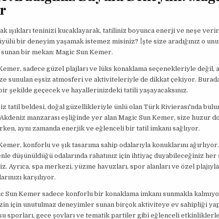
r
ak ışıkları teninizi kucaklayarak, tatiliniz boyunca enerji ve neşe veri
ülü bir deneyim yaşamak istemez misiniz? İşte size aradığınız o unut
 sunan bir mekan: Magic Sun Kemer.
emer, sadece güzel plajları ve lüks konaklama seçenekleriyle değil, 
e sunulan eşsiz atmosferi ve aktiviteleriyle de dikkat çekiyor. Burada
bir şekilde geçecek ve hayallerinizdeki tatili yaşayacaksınız.
z tatil beldesi, doğal güzellikleriyle ünlü olan Türk Rivierası'nda bul
kdeniz manzarası eşliğinde yer alan Magic Sun Kemer, size huzur do
ken, aynı zamanda enerjik ve eğlenceli bir tatil imkanı sağlıyor.
emer, konforlu ve şık tasarıma sahip odalarıyla konuklarını ağırlıyor
nle düşünüldüğü odalarında rahatınız için ihtiyaç duyabileceğiniz her 
niz. Ayrıca, spa merkezi, yüzme havuzları, spor alanları ve özel plajıyl
çlarınızı karşılıyor.
c Sun Kemer sadece konforlu bir konaklama imkanı sunmakla kalmıyor
in için unutulmaz deneyimler sunan birçok aktiviteye ev sahipliği yap
su sporları, gece şovları ve tematik partiler gibi eğlenceli etkinliklerle