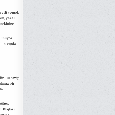
zetli yemek
en, yerel
zevkinize
sunuyor.
ken, eşsiz
ir. Bu cazip
ulmaz bir
de
bölge,
 Plajları
Ayrıca,