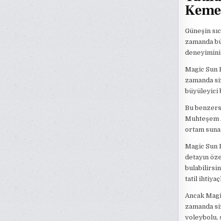
Keme
Güneşin sıc
zamanda büy
deneyimini
Magic Sun K
zamanda siz
büyüleyici 
Bu benzersi
Muhteşem A
ortam sunar
Magic Sun K
detayın öze
bulabilirsi
tatil ihtiya
Ancak Magi
zamanda siz
voleybolu, 