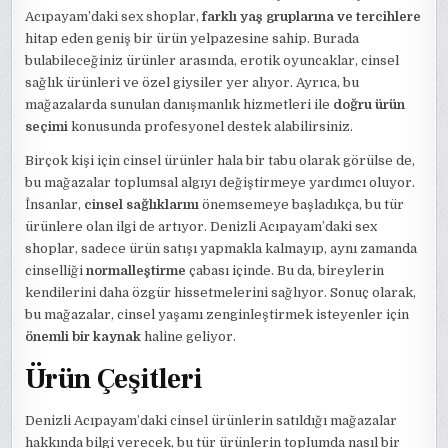
Acıpayam’daki sex shoplar,
farklı yaş gruplarına ve tercihlere
hitap eden geniş bir ürün yelpazesine sahip. Burada
bulabileceğiniz ürünler arasında, erotik oyuncaklar, cinsel
sağlık ürünleri ve özel giysiler yer alıyor. Ayrıca, bu
mağazalarda sunulan danışmanlık hizmetleri ile
doğru ürün
seçimi
konusunda profesyonel destek alabilirsiniz.
Birçok kişi için cinsel ürünler hala bir tabu olarak görülse de,
bu mağazalar toplumsal algıyı değiştirmeye yardımcı oluyor.
İnsanlar,
cinsel sağlıklarını
önemsemeye başladıkça, bu tür
ürünlere olan ilgi de artıyor. Denizli Acıpayam’daki sex
shoplar, sadece ürün satışı yapmakla kalmayıp, aynı zamanda
cinselliği
normalleştirme
çabası içinde. Bu da, bireylerin
kendilerini daha özgür hissetmelerini sağlıyor. Sonuç olarak,
bu mağazalar, cinsel yaşamı zenginleştirmek isteyenler için
önemli bir kaynak
haline geliyor.
Ürün Çeşitleri
Denizli Acıpayam’daki cinsel ürünlerin satıldığı mağazalar
hakkında bilgi verecek, bu tür ürünlerin toplumda nasıl bir