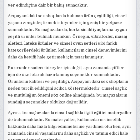
yer edindiğine dair bir bakış sunacaktır.
Acıpayam’daki sex shoplarda bulunan
ürün çeşitliliği
, cinsel
yaşamı zenginleştirmek isteyenler için geniş bir yelpaze
sunmaktadır. Bu mağazalarda,
herkesin ihtiyaçlarına uygun
çeşitli ürünler bulmak mümkün. Örneğin,
vibratörler
,
masaj
aletleri
,
lateks ürünler
ve
cinsel oyun setleri
gibi farklı
kategorilerdeki ürünler, kullanıcıların cinsel deneyimlerini
daha da keyifli hale getirmek için tasarlanmıştır.
Bu ürünler sadece bireyler için değil, aynı zamanda çiftler
için de özel olarak hazırlanmış seçenekler sunmaktadır.
Ürünlerin kalitesi ve çeşitliliği, Acıpayam’daki sex shopların
neden tercih edildiğini açıkça göstermektedir. Cinsel sağlık
ve mutluluğun önemi göz önüne alındığında, bu mağazaların
sunduğu seçenekler oldukça değerlidir.
Ayrıca, bu mağazalarda cinsel sağlıkla ilgili
eğitici materyaller
de bulunmaktadır. Bu materyaller, kullanıcıların cinsellik
hakkında daha fazla bilgi edinmelerine yardımcı olurken, aynı
zamanda cinsel yaşamlarını daha sağlıklı ve tatmin edici hale