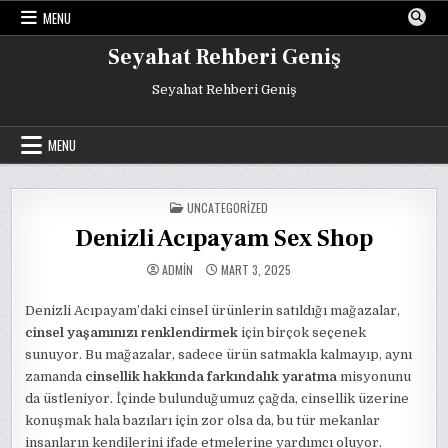
Skip
MENU
to
content
Seyahat Rehberi Geniş
Seyahat Rehberi Geniş
MENU
POSTED
UNCATEGORIZED
IN
Denizli Acıpayam Sex Shop
ADMIN
MART 3, 2025
Denizli Acıpayam’daki cinsel ürünlerin satıldığı mağazalar,
cinsel yaşamınızı renklendirmek
için birçok seçenek
sunuyor. Bu mağazalar, sadece ürün satmakla kalmayıp, aynı
zamanda
cinsellik hakkında farkındalık yaratma
misyonunu
da üstleniyor. İçinde bulunduğumuz çağda, cinsellik üzerine
konuşmak hala bazıları için zor olsa da, bu tür mekanlar
insanların kendilerini ifade etmelerine yardımcı oluyor.